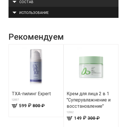
СОСТАВ
ИСПОЛЬЗОВАНИЕ
Рекомендуем
TXA-пилинг Expert
Крем для лица 2 в 1
Ту
"Суперувлажнение и
эф
12007
₽
599
800 ₽
восстановление"
гл
12062
568
₽
149
300 ₽