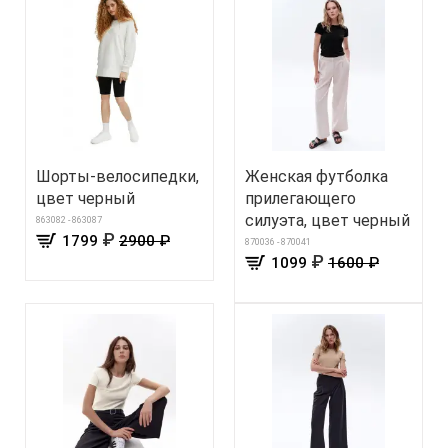
Шорты-велосипедки,
Женская футболка
цвет черный
прилегающего
силуэта, цвет черный
863082 - 863087
₽
1799
2900 ₽
870036 - 870041
₽
1099
1600 ₽