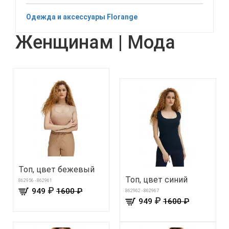
Одежда и аксессуары Florange
Женщинам | Мода
Топ, цвет бежевый
Топ, цвет синий
862956 - 862961
₽
949
1600 ₽
862962 - 862967
₽
949
1600 ₽