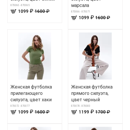
марсала
870060 - 870065
₽
1099
1600 ₽
870066 - 870071
₽
1099
1600 ₽
Женская футболка
Женская футболка
прилегающего
прямого силуэта,
силуэта, цвет хаки
цвет черный
870072 - 870077
870078 - 870083
₽
₽
1099
1600 ₽
1199
1700 ₽