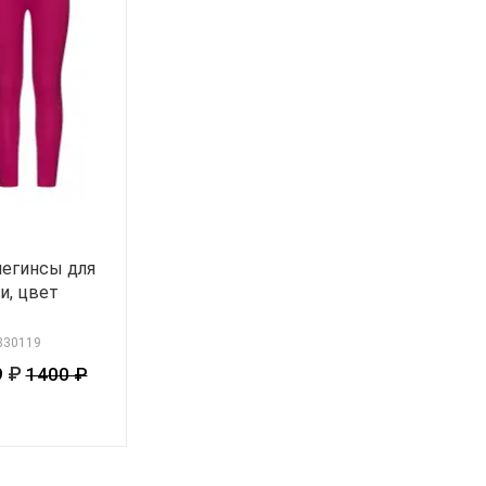
егинсы для
и, цвет
 830119
₽
9
1400 ₽