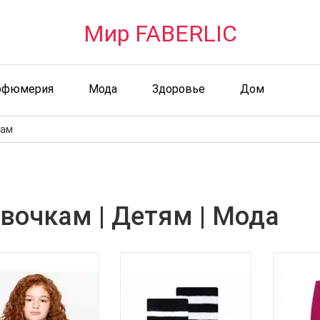
Мир FABERLIC
рфюмерия
Мода
Здоровье
Дом
кам
вочкам | Детям | Мода