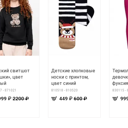
ский свитшот
Детские хлопковые
Термол
шки», цвет
носки с принтом,
девочк
ный
цвет синий
фуксия
7 - 871021
810518 - 810520
830115 -
₽
₽
999
2200 ₽
449
600 ₽
99