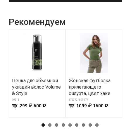
Рекомендуем
Пенка для объемной
Женская футболка
Ки
укладки волос Volume
прилегающего
сы
& Style
силуэта, цвет хаки
в 
10318
870072 - 870077
103
₽
₽
299
600 ₽
1099
1600 ₽