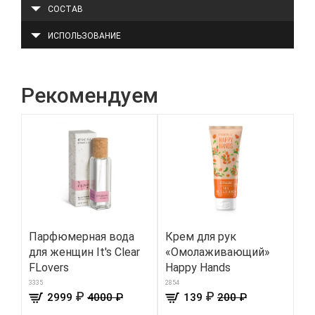
СОСТАВ
ИСПОЛЬЗОВАНИЕ
Рекомендуем
Парфюмерная вода
Крем для рук
Шо
для женщин It's Clear
«Омолаживающий»
8630
FLovers
Happy Hands
3335
2854
₽
₽
2999
4000 ₽
139
200 ₽