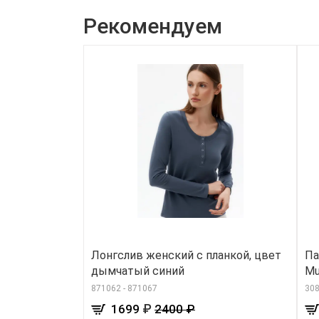
Рекомендуем
Лонгслив женский с планкой, цвет
Па
дымчатый синий
Mu
871062 - 871067
30
₽
1699
2400 ₽