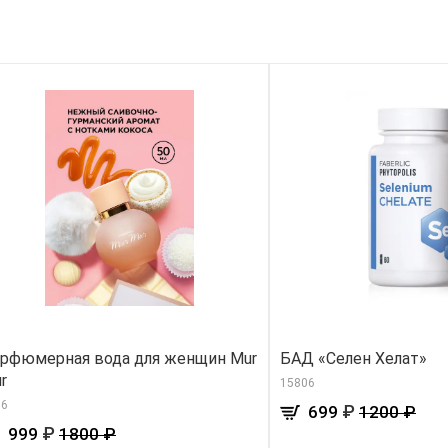
рфюмерная вода для женщин Mur
БАД «Селен Хелат»
r
15806
86
₽
699
1200 ₽
₽
999
1800 ₽