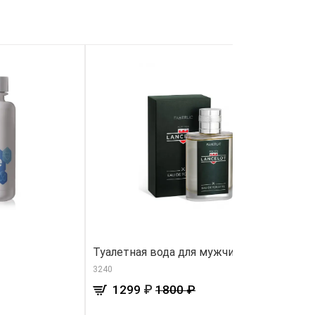
Туалетная вода для мужчин Lancelot
А
р
3240
60
₽
1299
1800 ₽