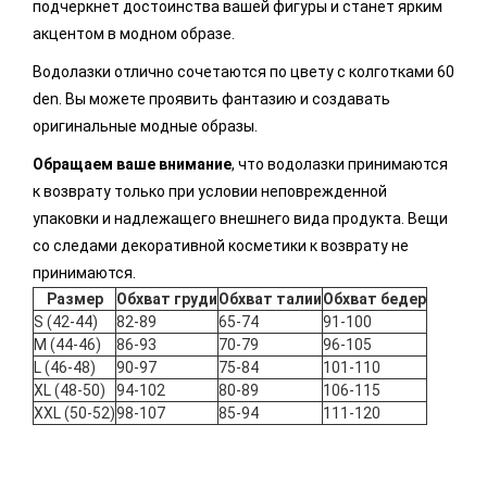
подчеркнет достоинства вашей фигуры и станет ярким
акцентом в модном образе.
Водолазки отлично сочетаются по цвету с колготками 60
den. Вы можете проявить фантазию и создавать
оригинальные модные образы.
Обращаем ваше внимание
, что водолазки принимаются
к возврату только при условии неповрежденной
упаковки и надлежащего внешнего вида продукта. Вещи
со следами декоративной косметики к возврату не
принимаются.
Размер
Обхват груди
Обхват талии
Обхват бедер
S (42-44)
82-89
65-74
91-100
M (44-46)
86-93
70-79
96-105
L (46-48)
90-97
75-84
101-110
XL (48-50)
94-102
80-89
106-115
XXL (50-52)
98-107
85-94
111-120