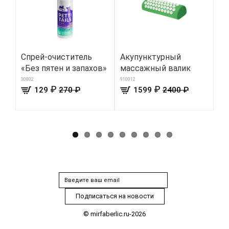
Спрей-очиститель
Акупунктурный
Же
«Без пятен и запахов»
массажный валик
де
30802
910012
8707
₽
₽
129
270 ₽
1599
2400 ₽
© mirfaberlic.ru-2026