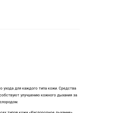
го ухода для каждого типа кожи. Средства
особствуют улучшению кожного дыхания за
ислородом.
сех типов кожи «Кислородное дыхание»