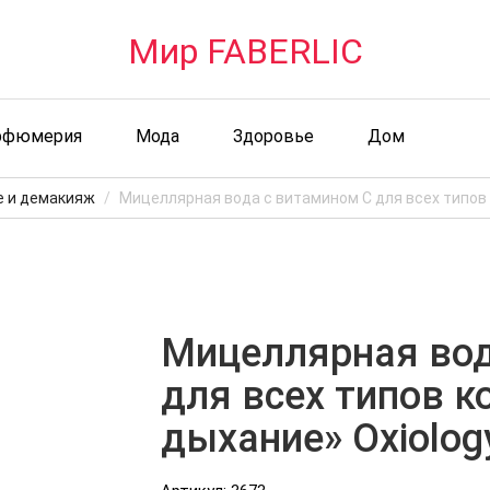
Мир FABERLIC
рфюмерия
Мода
Здоровье
Дом
 и демакияж
Мицеллярная вода с витамином C для всех типов
Мицеллярная вод
для всех типов 
дыхание» Oxiolog