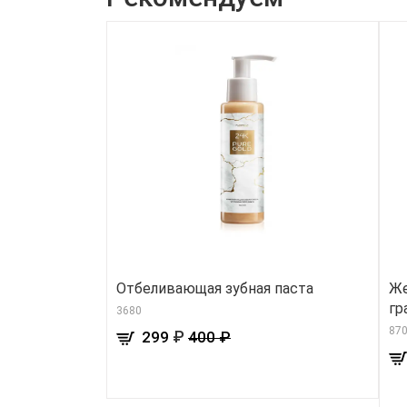
Отбеливающая зубная паста
Же
гр
3680
870
₽
299
400 ₽