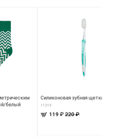
метрическим
Силиконовая зубная щетка, зеленая
Ко
ый/белый
с
11319
81
₽
119
220 ₽