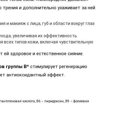
 трения и дополнительно ухаживает за ней
 и макияж с лица, губ и области вокруг глаз
ухода, увеличивая их эффективность
я всех типов кожи, включая чувствительную
т ей здоровое и естественное сияние.
в группы B*
стимулирует регенерацию
вает антиоксидантный эффект.
пантотеновая кислота, B6 – пиридоксин, B9 – фолиевая