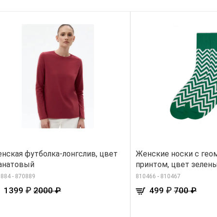
нская футболка-лонгслив, цвет
Женские носки с гео
анатовый
принтом, цвет зелен
884 - 870889
810466 - 810467
₽
₽
1399
2000 ₽
499
700 ₽