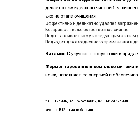
делает кожу идеально чистой без лишнего
уже на этапе очищения.
Эффективно и деликатно удаляет загрязнения
Возвращает коже естественное сияние
Подготавливает кожу к следующим этапам 
Подходит для ежедневного применения и дл
Витамин С
улучшает тонус кожи и придае
Ферментированный комплекс витамино
кожи, наполняет ее энергией и обеспечи
*B1 – тиамин, B2 – рибофлавин, B3 – никотинамид, B5 – 
кислота, B12 – цианкобаламин.