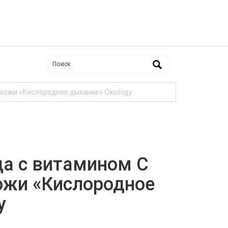
 кожи «Кислородное дыхание» Oxiology
а с витамином C
кожи «Кислородное
y