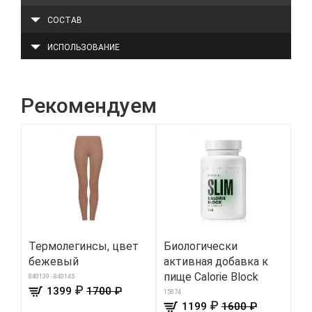
СОСТАВ
ИСПОЛЬЗОВАНИЕ
Рекомендуем
Термолегинсы, цвет
Биологически
Па
бежевый
активная добавка к
гр
пище Calorie Block
оч
840139 - 840145
₽
1399
1700 ₽
15874
308
₽
1199
1600 ₽