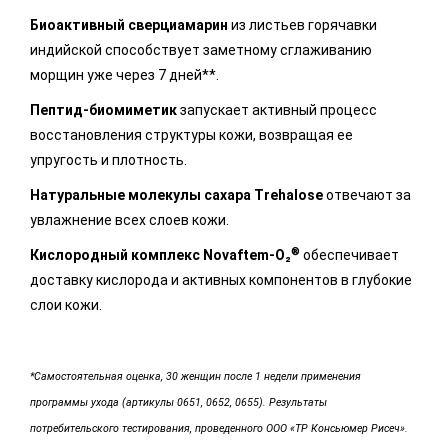
Биоактивный сверциамарин
из листьев горячавки
индийской способствует заметному сглаживанию
морщин уже через 7 дней**.
Пептид-биомиметик
запускает активный процесс
восстановления структуры кожи, возвращая ее
упругость и плотность.
Натуральные молекулы сахара Trehalose
отвечают за
увлажнение всех слоев кожи.
®
Кислородный комплекс Novaftem-O₂
обеспечивает
доставку кислорода и активных компонентов в глубокие
слои кожи.
*Самостоятельная оценка, 30 женщин после 1 недели применения
программы ухода (артикулы 0651, 0652, 0655). Результаты
потребительского тестирования, проведенного ООО «ТР Консьюмер Рисеч».