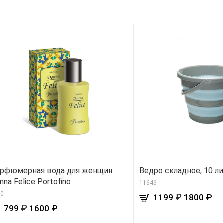
рфюмерная вода для женщин
Ведро складное, 10 л
nna Felice Portofino
11646
10
₽
1199
1800 ₽
₽
799
1600 ₽