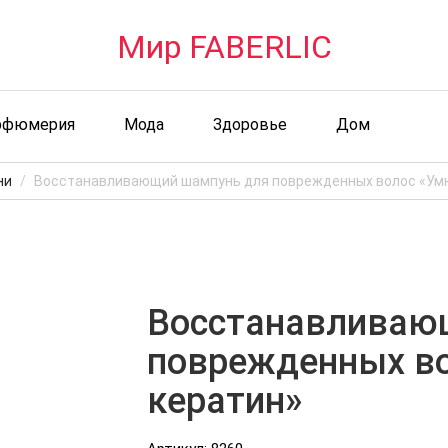
Мир FABERLIC
рфюмерия
Мода
Здоровье
Дом
ни
Восстанавливающий шампунь для поврежденных волос «Ум
Восстанавливаю
поврежденных в
кератин»