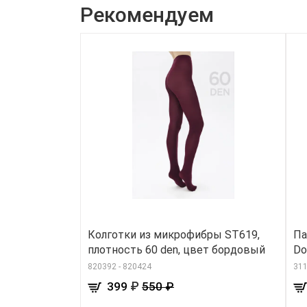
Рекомендуем
Колготки из микрофибры ST619,
Па
плотность 60 den, цвет бордовый
Do
820392 - 820424
31
₽
399
550 ₽