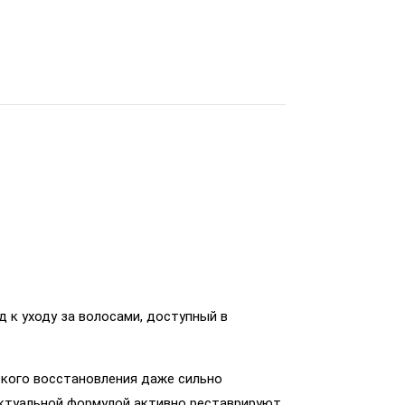
д к уходу за волосами, доступный в
окого восстановления даже сильно
ектуальной формулой активно реставрируют