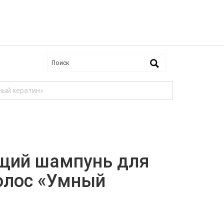
ный кератин»
щий шампунь для
олос «Умный