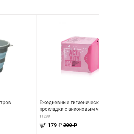
итров
Ежедневные гигиенические
Ж
прокладки с анионовым чипом
St
11288
41
₽
179
300 ₽