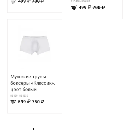
₽
499
700 ₽
810488 - 810489
₽
499
700 ₽
Мужские трусы
боксеры «Классик»,
цвет белый
83459 - 834630
₽
599
750 ₽