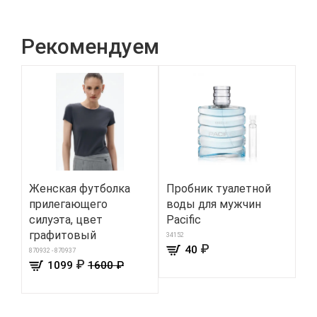
Рекомендуем
Женская футболка
Пробник туалетной
Фи
прилегающего
воды для мужчин
мы
силуэта, цвет
Pacific
Um
графитовый
34152
295
₽
40
870932 - 870937
₽
1099
1600 ₽