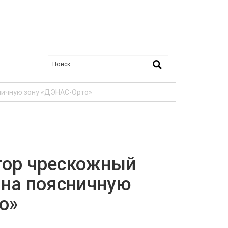
ничную зону «ДЭНАС-Орто»
тор чрескожный
 на поясничную
о»