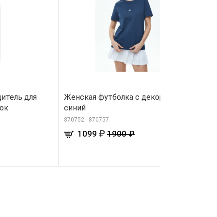
итель для
Женская футболка с декором, цвет
Ш
вок
синий
т
870752 - 870757
82
₽
1099
1900 ₽