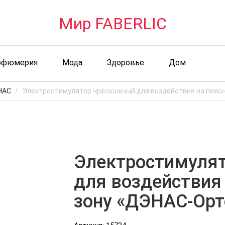
Мир FABERLIC
рфюмерия
Мода
Здоровье
Дом
НАС
Электростимулятор чрескожный для воздействия на пояс
Электростимуля
для воздействия
зону «ДЭНАС-Орт