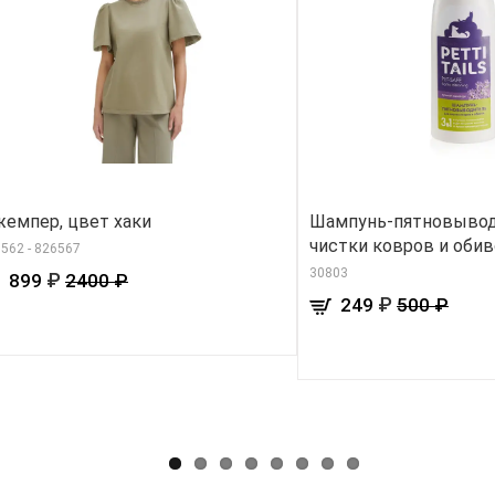
емпер, цвет хаки
Шампунь-пятновывод
чистки ковров и оби
562 - 826567
30803
₽
899
2400 ₽
₽
249
500 ₽