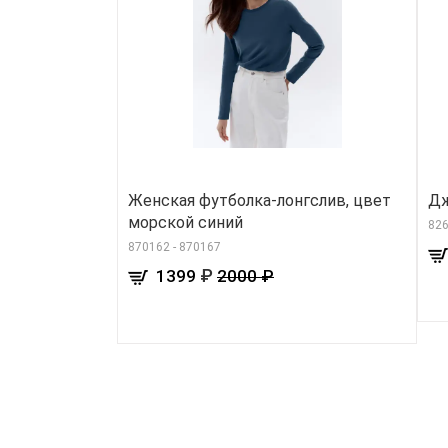
Женская футболка-лонгслив, цвет
Дж
морской синий
826
870162 - 870167
₽
1399
2000 ₽