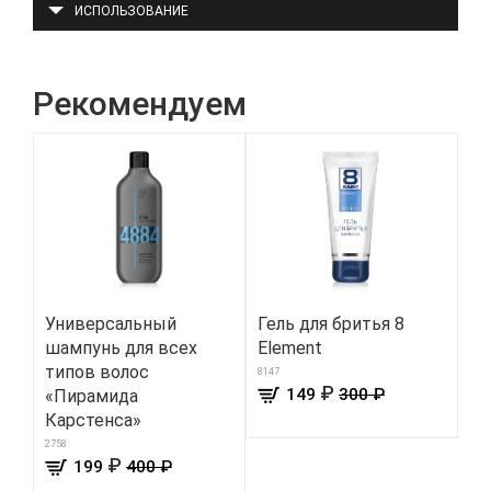
ИСПОЛЬЗОВАНИЕ
Рекомендуем
Универсальный
Гель для бритья 8
Ге
шампунь для всех
Element
ул
типов волос
мы
8147
₽
149
300 ₽
«Пирамида
«Э
Карстенса»
308
2758
₽
199
400 ₽