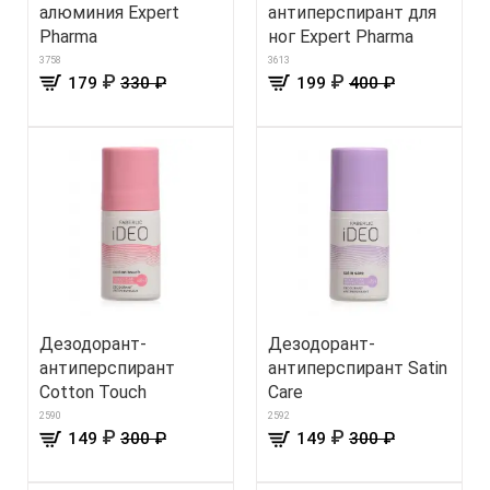
алюминия Expert
антиперспирант для
Pharma
ног Expert Pharma
3758
3613
₽
₽
179
330 ₽
199
400 ₽
Дезодорант-
Дезодорант-
антиперспирант
антиперспирант Satin
Cotton Touch
Care
2590
2592
₽
₽
149
300 ₽
149
300 ₽