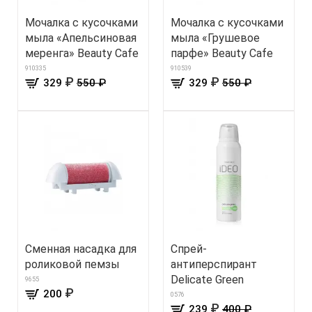
Мочалка с кусочками
Мочалка с кусочками
мыла «Апельсиновая
мыла «Грушевое
меренга» Beauty Cafe
парфе» Beauty Cafe
910335
910539
₽
₽
329
550 ₽
329
550 ₽
Сменная насадка для
Спрей-
роликовой пемзы
антиперспирант
Delicate Green
9655
₽
200
0576
₽
239
400 ₽