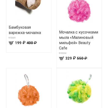
Бамбуковая
Мочалка с кусочками
варежка-мочалка
мыла «Малиновый
910441
₽
мильфей» Beauty
199
400 ₽
Cafe
910334
₽
329
550 ₽