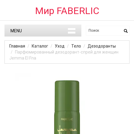
Мир FABERLIC
MENU
Главная
Каталог
Уход
Тело
Дезодоранты
Парфюмированный дезодорант-спрей для женщин
Jemma El Fna