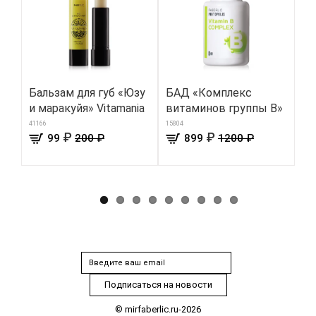
Бальзам для губ «Юзу
БАД «Комплекс
Же
и маракуйя» Vitamania
витаминов группы В»
цв
41166
15804
8706
₽
₽
99
200 ₽
899
1200 ₽
© mirfaberlic.ru-2026