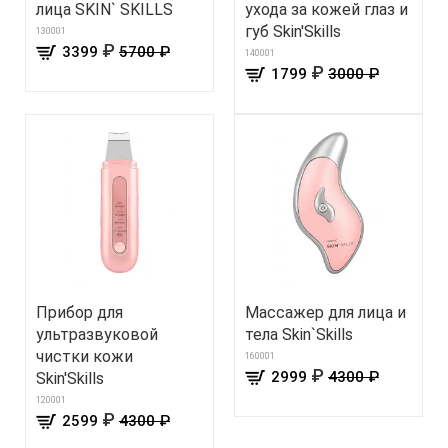
лица SKIN` SKILLS
ухода за кожей глаз и
губ Skin'Skills
130001
₽
3399
5700 ₽
140001
₽
1799
3000 ₽
Прибор для
Массажер для лица и
ультразвуковой
тела Skin`Skills
чистки кожи
160001
₽
2999
4300 ₽
Skin'Skills
120001
₽
2599
4300 ₽