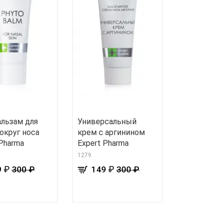
льзам для
Универсальный
округ носа
крем с аргинином
 Pharma
Expert Pharma
1279
₽
₽
9
300 ₽
149
300 ₽