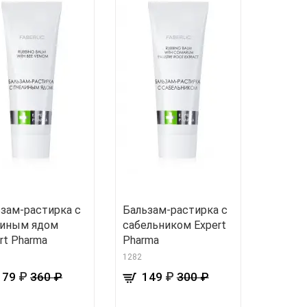
зам-растирка с
Бальзам-растирка с
линым ядом
сабельником Expert
rt Pharma
Pharma
1282
₽
₽
179
360 ₽
149
300 ₽