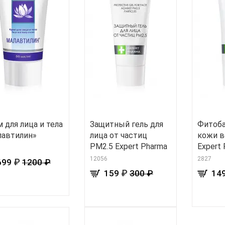
 для лица и тела
Защитный гель для
Фитоба
лавтилин»
лица от частиц
кожи в
РМ2.5 Expert Pharma
Expert
12056
2827
₽
699
1200 ₽
₽
159
300 ₽
14