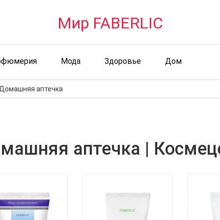
Мир FABERLIC
рфюмерия
Мода
Здоровье
Дом
Домашняя аптечка
машняя аптечка | Космеце