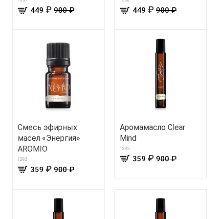
1357
1358
₽
₽
449
900 ₽
449
900 ₽
Смесь эфирных
Аромамасло Clear
масел «Энергия»
Mind
AROMIO
1295
₽
359
900 ₽
1292
₽
359
900 ₽