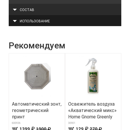
СОСТАВ
ИСПОЛЬЗОВАНИЕ
Рекомендуем
Автоматический зонт,
Освежитель воздуха
Бр
геометрический
«Акватический микс»
цв
принт
Home Gnome Greenly
8703
600936
30901
₽
₽
1399
1900 ₽
129
270 ₽