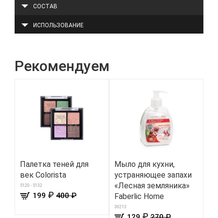
СОСТАВ
ИСПОЛЬЗОВАНИЕ
Рекомендуем
Палетка теней для
Мыло для кухни,
Ту
век Colorista
устраняющее запахи
му
«Лесная земляника»
м
5120 - 5132
₽
199
400 ₽
Faberlic Home
327
30213
₽
129
270 ₽