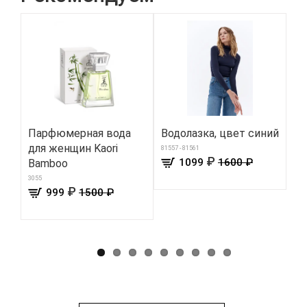
Парфюмерная вода
Водолазка, цвет синий
Фу
для женщин Kaori
«С
81557 - 81561
₽
1099
1600 ₽
Bamboo
че
3055
8712
₽
999
1500 ₽