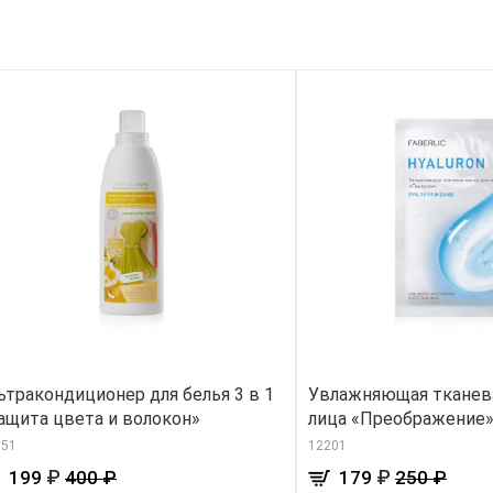
ьтракондиционер для белья 3 в 1
Увлажняющая тканева
ащита цвета и волокон»
лица «Преображение
851
12201
₽
₽
199
400 ₽
179
250 ₽