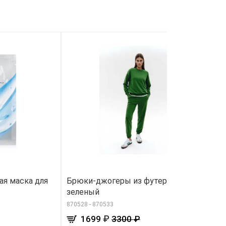
я маска для
Брюки-джогеры из футера, цвет
О
»
зеленый
41
870528 - 870533
₽
1699
3300 ₽