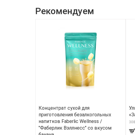
Рекомендуем
Концентрат сухой для
Ул
приготовления безалкогольных
«З
напитков Faberlic Wellness /
30
"Фаберлик Вэллнесс" со вкусом
банана