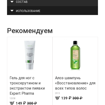
СОСТАВ
ИСПОЛЬЗОВАНИЕ
Рекомендуем
Гель для ног с
Алоэ шампунь
Же
троксерутином и
«Восстановление» для
цв
экстрактом пиявки
всех типов волос
8800
Expert Pharma
2915
₽
139
300 ₽
12058
₽
149
300 ₽