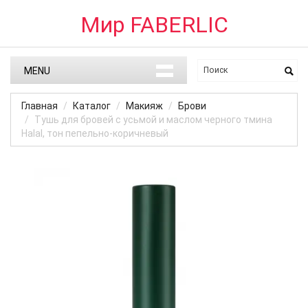
Мир FABERLIC
MENU
Главная
Каталог
Макияж
Брови
Тушь для бровей с усьмой и маслом черного тмина
Halal, тон пепельно-коричневый