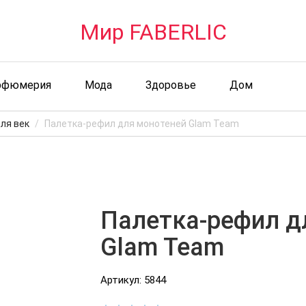
Мир FABERLIC
рфюмерия
Мода
Здоровье
Дом
ля век
Палетка-рефил для монотеней Glam Team
Палетка-рефил д
Glam Team
Артикул: 5844