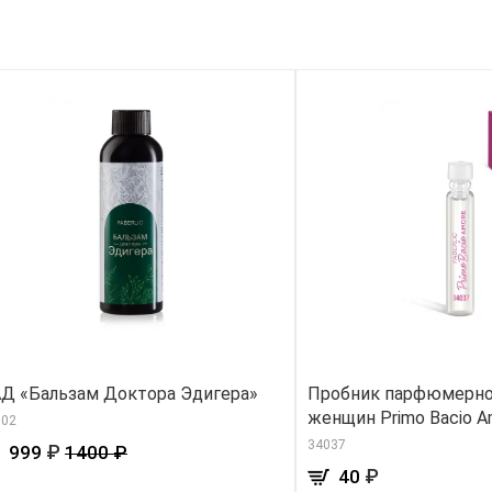
Д «Бальзам Доктора Эдигера»
Пробник парфюмерно
женщин Primo Bacio A
802
34037
₽
999
1400 ₽
₽
40