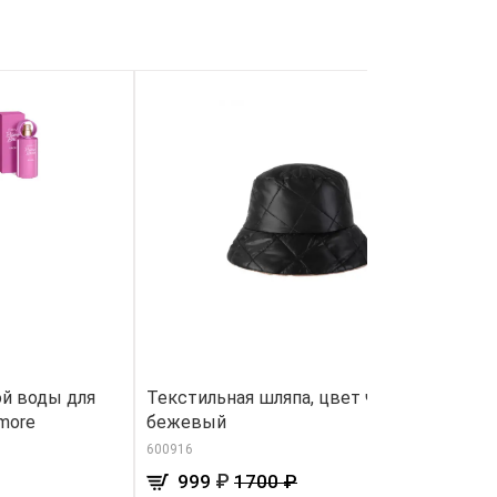
й воды для
Текстильная шляпа, цвет черный/
К
more
бежевый
н
600916
91
₽
999
1700 ₽