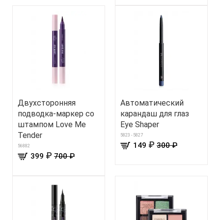
Двухсторонняя
Автоматический
подводка-маркер со
карандаш для глаз
штампом Love Me
Eye Shaper
Tender
5823 - 5827
₽
149
300 ₽
56882
₽
399
700 ₽