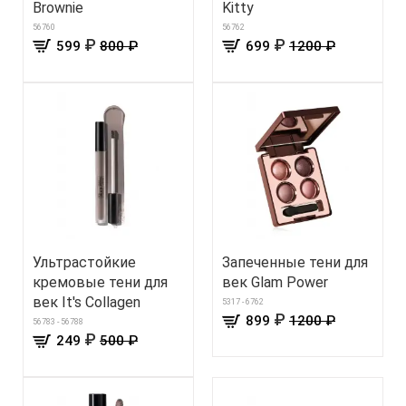
Brownie
Kitty
56760
56762
₽
₽
599
800 ₽
699
1200 ₽
Ультрастойкие
Запеченные тени для
кремовые тени для
век Glam Power
век It's Сollagen
5317 - 6762
₽
899
1200 ₽
56783 - 56788
₽
249
500 ₽