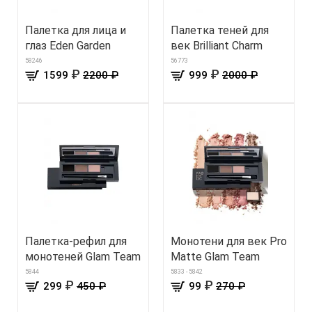
Палетка для лица и
Палетка теней для
глаз Eden Garden
век Brilliant Charm
58246
56773
₽
₽
1599
2200 ₽
999
2000 ₽
Палетка-рефил для
Монотени для век Pro
монотеней Glam Team
Matte Glam Team
5844
5833 - 5842
₽
₽
299
450 ₽
99
270 ₽