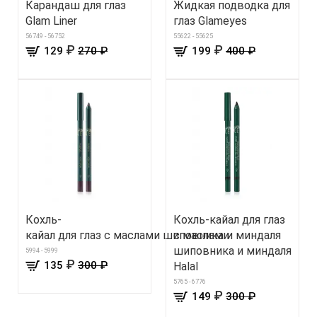
Карандаш для глаз
Жидкая подводка для
Glam Liner
глаз Glameyes
56749 - 56752
55622 - 55625
₽
₽
129
270 ₽
199
400 ₽
Кохль-
Кохль-кайал для глаз
кайал для глаз с маслами шиповника и миндаля
с маслами
шиповника и миндаля
5994 - 5999
₽
135
300 ₽
Halal
5765 - 6776
₽
149
300 ₽