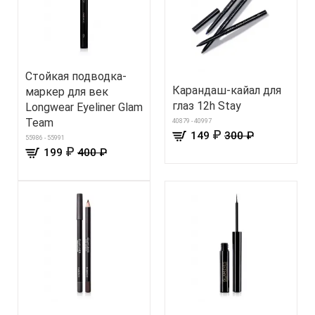
Стойкая подводка-
Карандаш-кайал для
маркер для век
глаз 12h Stay
Longwear Eyeliner Glam
Team
40879 - 40997
₽
149
300 ₽
55986 - 55991
₽
199
400 ₽