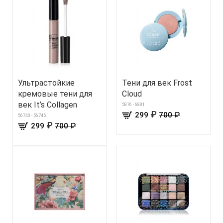
Ультрастойкие
Тени для век Frost
кремовые тени для
Cloud
век It’s Collagen
5876 - 6881
₽
299
700 ₽
56740 - 56745
₽
299
700 ₽