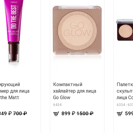
ирующий
Компактный
Палетк
мер для лица
хайлайтер для лица
скульп
 the Matt
Go Glow
лица Co
6434
6334 - 63
₽
₽
349
700 ₽
899
1500 ₽
59