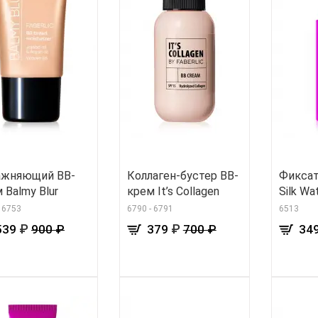
ажняющий BB-
Коллаген-бустер BB-
Фиксат
 Balmy Blur
крем It’s Collagen
Silk Wa
- 6753
6790 - 6791
6513
₽
₽
539
900 ₽
379
700 ₽
34