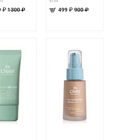
33
6135
₽
₽
9
1300 ₽
499
900 ₽