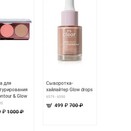
а для
Cыворотка-
турирования
хайлайтер Glow drops
ntour & Glow
6579 - 6590
35
₽
499
700 ₽
₽
9
1000 ₽