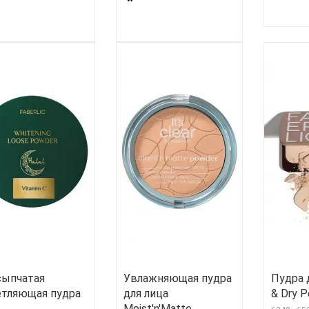
сыпчатая
Увлажняющая пудра
Пудра 
етляющая пудра
для лица
& Dry P
Moist'n'Matte