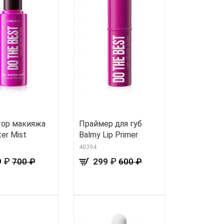
ор макияжа
Праймер для губ
ter Mist
Balmy Lip Primer
40394
₽
₽
9
700 ₽
299
600 ₽