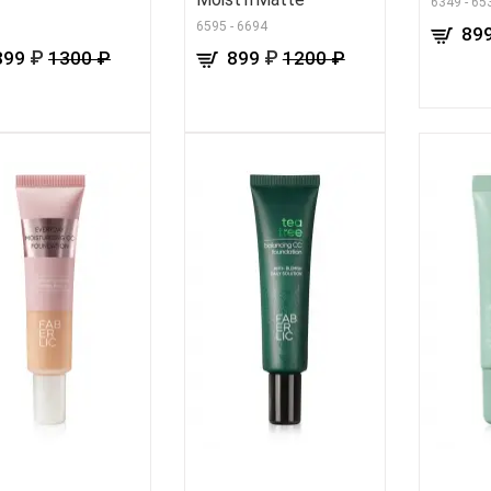
6349 - 65
6595 - 6694
89
₽
₽
899
1300 ₽
899
1200 ₽