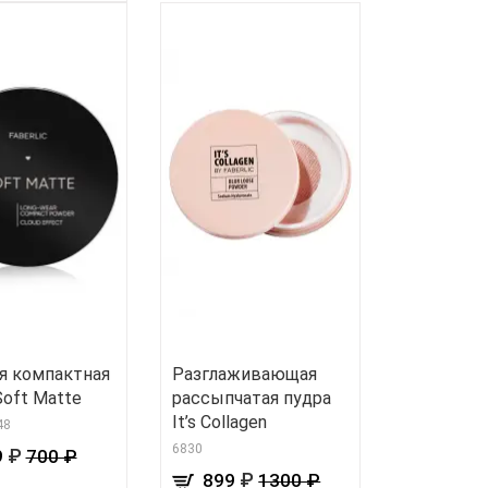
я компактная
Разглаживающая
Soft Matte
рассыпчатая пудра
It’s Collagen
48
6830
₽
9
700 ₽
₽
899
1300 ₽