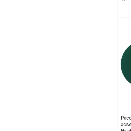
Рас
осв
Halal