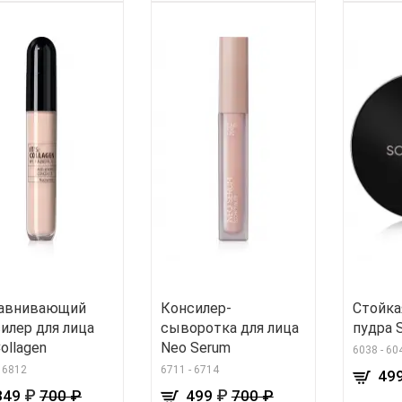
авнивающий
Консилер-
Стойка
илер для лица
сыворотка для лица
пудра 
Collagen
Neo Serum
6038 - 60
- 6812
6711 - 6714
49
₽
₽
349
700 ₽
499
700 ₽