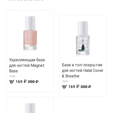
Укрепляющая база
База и топ-покрытие
для ногтей Magnet
для ногтей Halal Сover
Base
& Breathe
71050
₽
169
300 ₽
71051
₽
169
300 ₽