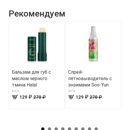
Рекомендуем
Бальзам для губ с
Cпрей-
Дж
маслом черного
пятновыводитель с
цв
тмина Halal
энзимами Soo-Yun
8266
41075
30153
₽
₽
129
270 ₽
129
270 ₽