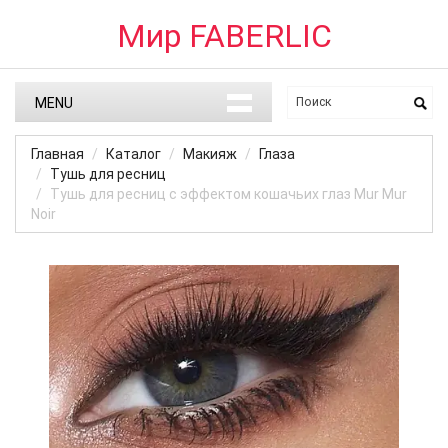
Мир FABERLIC
MENU
Главная
Каталог
Макияж
Глаза
Тушь для ресниц
Тушь для ресниц с эффектом кошачьих глаз Mur Mur
Noir