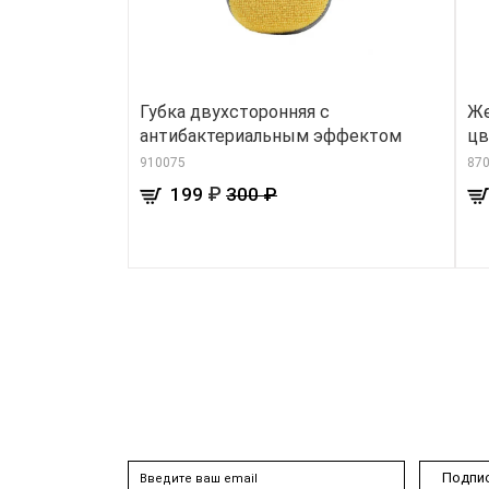
Губка двухсторонняя с
Же
антибактериальным эффектом
цв
910075
870
₽
199
300 ₽