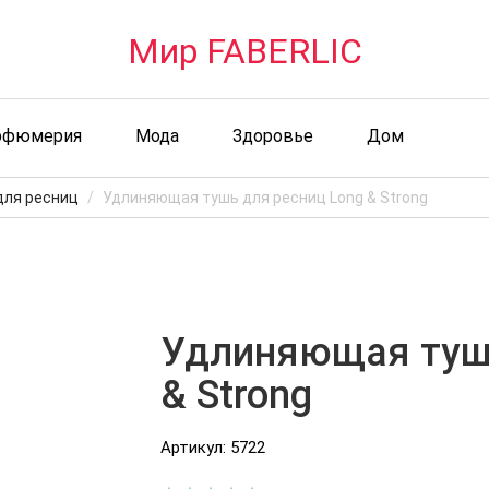
Мир FABERLIC
рфюмерия
Мода
Здоровье
Дом
для ресниц
Удлиняющая тушь для ресниц Long & Strong
Удлиняющая тушь
& Strong
Артикул: 5722