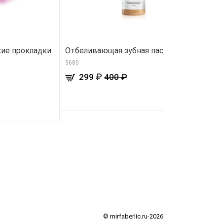
ие прокладки
Отбеливающая зубная паста
S
п
3680
82
₽
299
400 ₽
© mirfaberlic.ru-2026