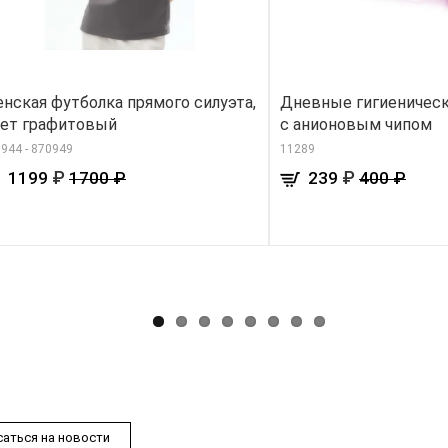
нская футболка прямого силуэта,
Дневные гигиеническ
ет графитовый
с анионовым чипом
944 - 870949
11289
₽
₽
1199
1700 ₽
239
400 ₽