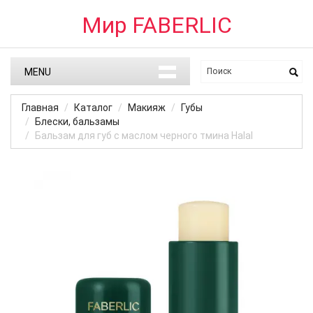
Мир FABERLIC
MENU
Главная
Каталог
Макияж
Губы
Блески, бальзамы
Бальзам для губ с маслом черного тмина Halal