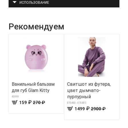
ИСПОЛЬЗОВАНИЕ
Рекомендуем
Ванильный бальзам
Свитшот из футера,
Ле
для губ Glam Kitty
цвет дымчато-
ис
пурпурный
цв
40999
₽
159
270 ₽
870480 - 870485
6030
₽
1499
2900 ₽