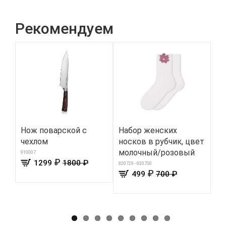
Рекомендуем
Нож поварской с
Набор женских
Ги
чехлом
носков в рубчик, цвет
дл
молочный/розовый
«К
910007
₽
1299
1800 ₽
ув
820729 - 820730
₽
499
700 ₽
366