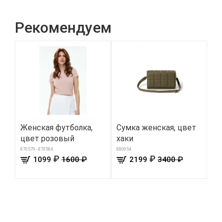
Рекомендуем
Женская футболка,
Сумка женская, цвет
Гу
цвет розовый
хаки
ме
н
870579 - 870584
880054
₽
₽
1099
1600 ₽
2199
3400 ₽
910