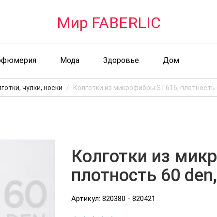
Мир FABERLIC
рфюмерия
Мода
Здоровье
Дом
готки, чулки, носки
Колготки из микрофибры ST616, плотность 
Колготки из мик
плотность 60 den
Артикул: 820380 - 820421