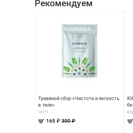
Рекомендуем
Травяной сбор «Чистота и легкость
Юб
в теле»
б
15771
826
₽
165
300 ₽