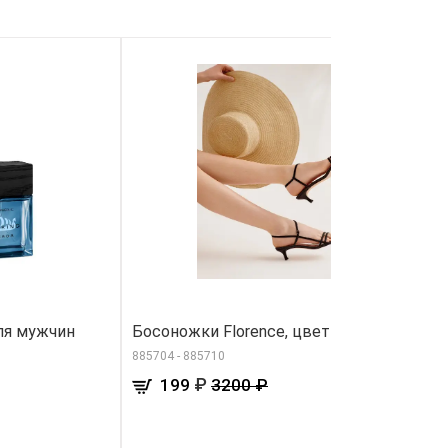
ля мужчин
Босоножки Florence, цвет чёрный
Л
885704 - 885710
60
₽
199
3200 ₽