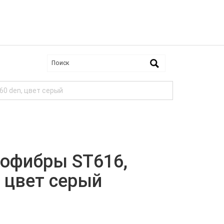
60 den, цвет серый
рофибры ST616,
, цвет серый