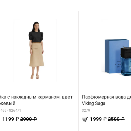
ка с накладным карманом, цвет
Парфюмерная вода д
ежевый
Viking Saga
466 - 826471
3279
₽
₽
1199
2900 ₽
1999
2500 ₽