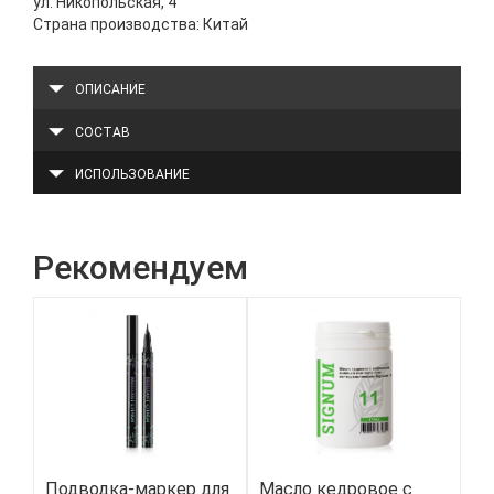
ул. Никопольская, 4
Страна производства: Китай
ОПИСАНИЕ
СОСТАВ
ИСПОЛЬЗОВАНИЕ
Рекомендуем
Подводка-маркер для
Масло кедровое с
Ин