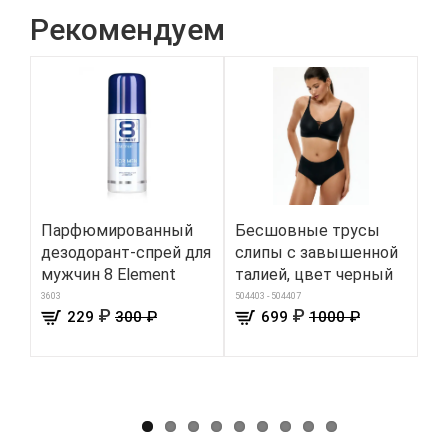
Рекомендуем
Парфюмированный
Бесшовные трусы
Те
дезодорант-спрей для
слипы с завышенной
дл
мужчин 8 Element
талией, цвет черный
цв
3603
504403 - 504407
8401
₽
₽
229
300 ₽
699
1000 ₽