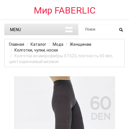
Мир FABERLIC
MENU
Главная
Каталог
Мода
Женщинам
Колготки, чулки, носки
Колготки из микрофибры ST623, плотность 60 den,
цвет коричневый меланж