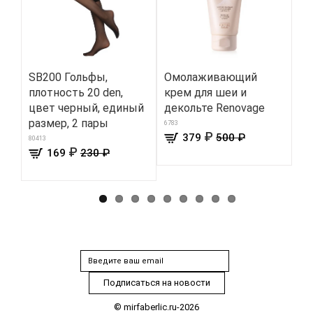
SB200 Гольфы,
Омолаживающий
На
плотность 20 den,
крем для шеи и
ок
цвет черный, единый
декольте Renovage
910
размер, 2 пары
6783
₽
379
500 ₽
80413
₽
169
230 ₽
© mirfaberlic.ru-2026