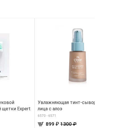
уковой
Увлажняющая тинт-сыворотка для
П
̆ щетки Expert
лица с алоэ
но
6570 - 6571
71
₽
899
1300 ₽