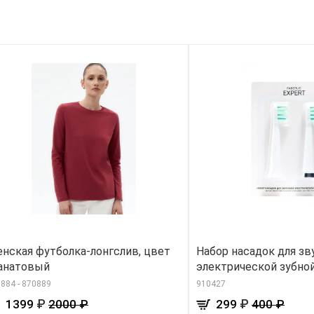
нская футболка-лонгслив, цвет
Набор насадок для зв
анатовый
электрической зубнои
884 - 870889
910427
₽
₽
1399
2000 ₽
299
400 ₽