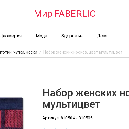
Мир FABERLIC
рфюмерия
Мода
Здоровье
Дом
готки, чулки, носки
Набор женских носков, цвет мультицвет
Набор женских но
мультицвет
Артикул: 810504 - 810505