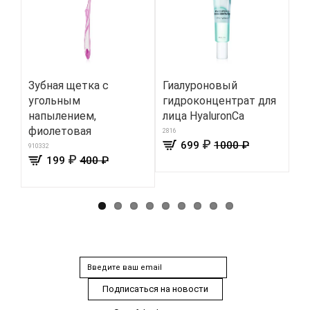
Зубная щетка с
Гиалуроновый
Пр
угольным
гидроконцентрат для
по
напылением,
лица HyaluronCa
Gl
фиолетовая
2816
4040
₽
699
1000 ₽
910332
₽
199
400 ₽