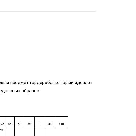
овый предмет гардероба, который идеален
седневных образов.
ые
XS
S
M
L
XL
XXL
ия