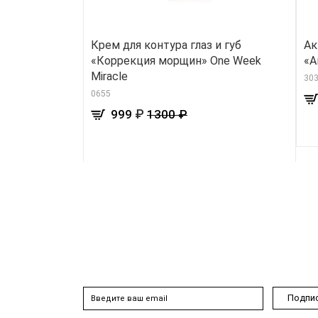
Крем для контура глаз и губ
Ак
«Коррекция морщин» One Week
«А
Miracle
30
0655
₽
999
1300 ₽