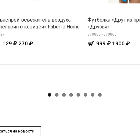
васпрей-освежитель воздуха
Футболка «Друг из пр
пельсин с корицей» Faberlic Home
«Друзья»
327
870860 - 870865
₽
₽
129
270 ₽
999
1900 ₽