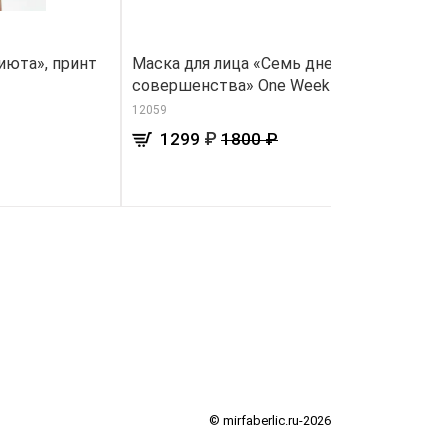
июта», принт
Маска для лица «Семь дней
М
совершенства» One Week Miracle
во
12059
18
₽
1299
1800 ₽
© mirfaberlic.ru-2026