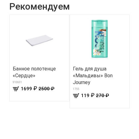
Рекомендуем
Банное полотенце
Гель для душа
Же
«Сердце»
«Мальдивы» Bon
цв
Journey
910601
8705
₽
1699
2500 ₽
1755
₽
119
270 ₽