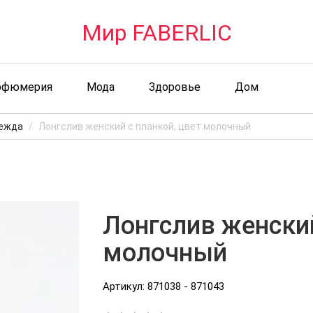
Мир FABERLIC
рфюмерия
Мода
Здоровье
Дом
ежда
Лонгслив женский с планкой, цвет молочный
Лонгслив женский
молочный
Артикул: 871038 - 871043