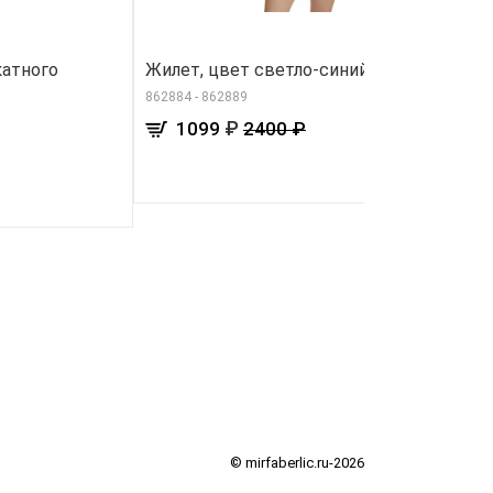
катного
Жилет, цвет светло-синий
В
862884 - 862889
80
₽
1099
2400 ₽
© mirfaberlic.ru-2026