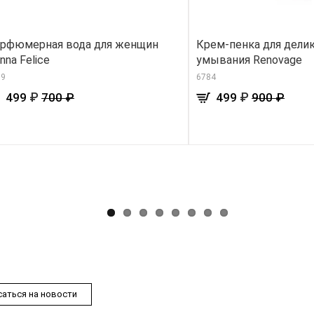
рфюмерная вода для женщин
Крем-пенка для дели
nna Felice
умывания Renovage
19
6784
₽
₽
499
700 ₽
499
900 ₽