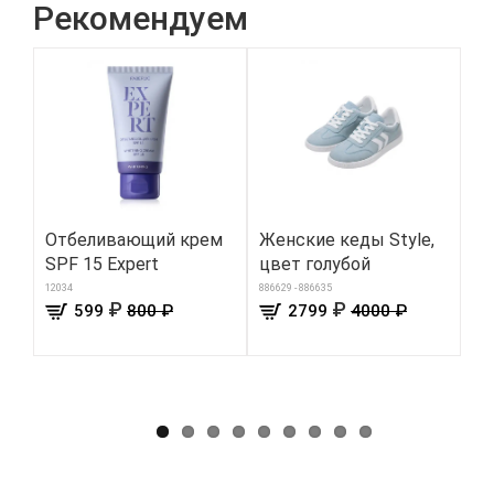
Рекомендуем
Отбеливающий крем
Женские кеды Style,
Пр
SPF 15 Expert
цвет голубой
п
дл
12034
886629 - 886635
₽
₽
599
800 ₽
2799
4000 ₽
Ba
342