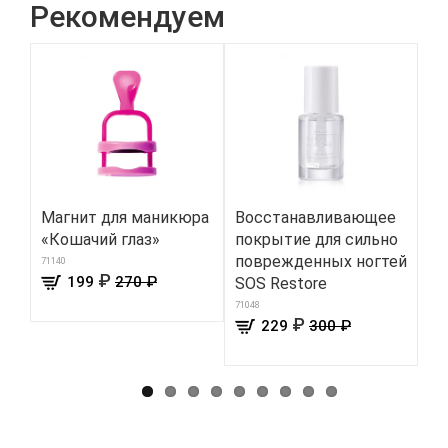
Рекомендуем
Магнит для маникюра
Восстанавливающее
Ка
«Кошачий глаз»
покрытие для сильно
ма
поврежденных ногтей
71140
8301
₽
199
270 ₽
SOS Restore
71048
₽
229
300 ₽