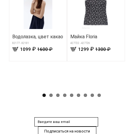
Водолазка, цвет какао
Майка Floria
Ин
о
82177 - 82181
427722 - 427726
₽
₽
1099
1600 ₽
1299
1300 ₽
дл
Mo
019