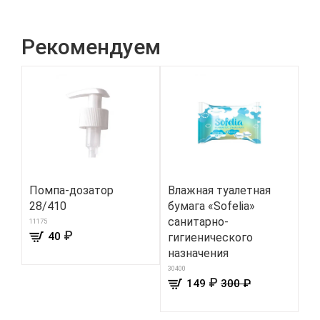
Рекомендуем
Помпа-дозатор
Влажная туалетная
БА
28/410
бумага «Sofelia»
Mo
санитарно-
11175
158
₽
40
гигиенического
назначения
30400
₽
149
300 ₽