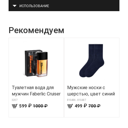
ИСПОЛЬЗОВАНИЕ
Рекомендуем
Туалетная вода для
Мужские носки с
Пр
мужчин Faberlic Cruiser
шерстью, цвет синий
чи
3207
810486 - 810487
910
₽
₽
599
1000 ₽
499
700 ₽