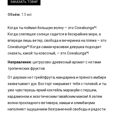
ЗАКАЗАТЬ ТОВАР
Объём:
1.5 мл.
Когда ты поймал большую волну — это Cowabunga*!
Когда слепящее солнце садится в бескрайнее море, а
впереди лишь ветер, свобода и вечеринка на пляже – это
Cowabunga*! Когда самая красивая девушка подходит
сказать, какой ты классный, — это Cowabunga*!
Направление:
цитрусово-древесный аромат с нотами
тропических фруктов.
От дерзких нот грейпфрута, мандарина и пряного имбиря
захватывает дух. Восторг накрывает тебя с головой, и ты
уже чувствуешь яркий коктейль маракуйи с перцем,
кардамоном и экзотическим гавайским маком! А затем
волна прохладного ветивера, замши и олимбанума
наполняет ощущением безграничной свободы и радости.