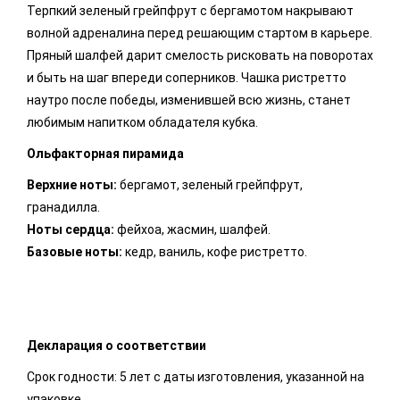
Терпкий зеленый грейпфрут с бергамотом накрывают
волной адреналина перед решающим стартом в карьере.
Пряный шалфей дарит смелость рисковать на поворотах
и быть на шаг впереди соперников. Чашка ристретто
наутро после победы, изменившей всю жизнь, станет
любимым напитком обладателя кубка.
Ольфакторная пирамида
Верхние ноты:
бергамот, зеленый грейпфрут,
гранадилла.
Ноты сердца:
фейхоа, жасмин, шалфей.
Базовые ноты:
кедр, ваниль, кофе ристретто.
Декларация о соответствии
Срок годности: 5 лет с даты изготовления, указанной на
упаковке