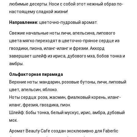
любимые десерты. Носи с собой этот нежный образ по-
настоящему сладкой жизни!
Направление:
цветочно-пудровый аромат.
Свежие начальные ноты личи, апельсина, липового
цвета мягко переходят в цветочно-пряное сердце из
гвоздики, пиона, иланг-иланг и фрезии. Аккорд
завершает шлейф из ириса, дубового мха, бобов тонка и
амбры.
Ольфакторная пирамида
Верхние ноты: мандарин, розовые бутоны, личи, липовый
цвет, апельсин, яблоко.
Ноты сердца: роза, жасмин, фиалковый корень, иланг-
иланг, фрезия, гвоздика, пион.
Шлейф: бобы тонка, белый мускус, ирис, амбра, дубовый
мох.
Аромат Beauty Cafe создан эксклюзивно для Faberlic